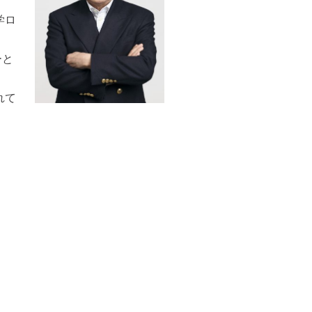
学ロ
ーと
れて