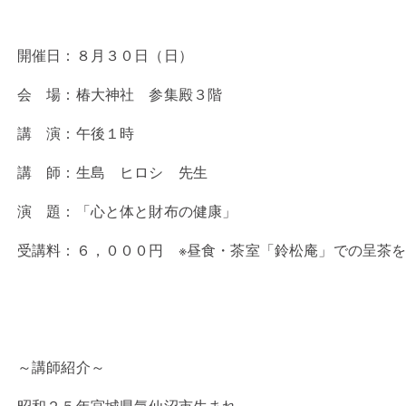
開催日：
８月３０日（日）
会 場：椿大神社 参集殿３階
講 演：午後１時
講 師：生島 ヒロシ
先生
演 題：「心と体と財布の健康」
受講料：６，０００円 ※昼食・茶室「鈴松庵」での呈茶
～講師紹介～