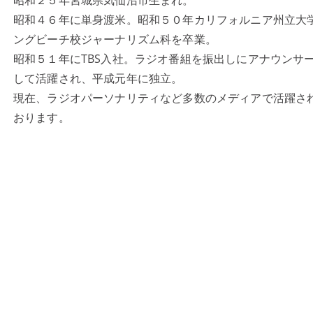
昭和２５年宮城県気仙沼市
生まれ。
昭和４６年に単身渡米。昭和５０年カリフォルニア州立大
ングビーチ校ジャーナリズム科を卒業。
昭和５１年にTBS入社。ラジオ番組を振出しにアナウンサ
して活躍され、平成元年に独立。
現在、ラジオパーソナリティなど多数のメディアで活躍さ
おります。